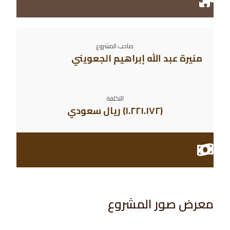
صاحب المشروع
منيرة عبد الله إبراهيم الجعويني
التكلفة
(
١.٢٢١.١٧٢
) ريال سعودي
معرض صور المشروع​