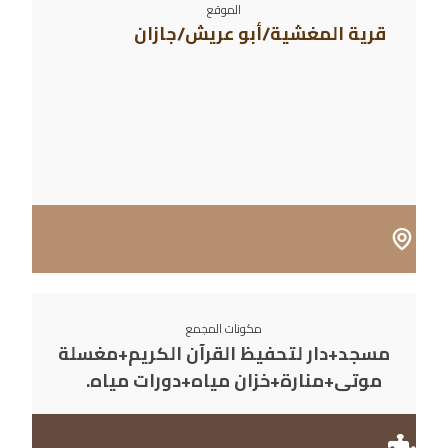
الموقع
قرية المغشية/أبو عريش/جازان
مكونات المجمع
مسجد+دار لتحفيظ القرآن الكريم+مغسلة
موتى+منارة+خزان مياه+دورات مياه.