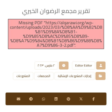
تقرير مجمع الرضوان الخيري
Missing PDF "https://alqarawi.org/wp-
content/uploads/2023/03/%D8%AA%D9%82%D8
%B1%D9%8A%D8%B1-
%D9%85%D8%AC%D9%85%D8%B9-
%D8%A7%D9%84%D8%B1%D8%B6%D9%88%D8%
A7%D9%86-3-2.pdf".
Editor Editor
٢ مارس، ٢٠٢٣
إنجازات المشروعات الإنشائية
المجمعات
المشروعات