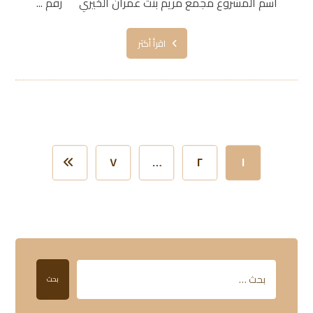
اسم المشروع مجمع مريم بنت عمران الخيري رقم ...
اقرأ أكثر
٧
…
٢
١
بحث