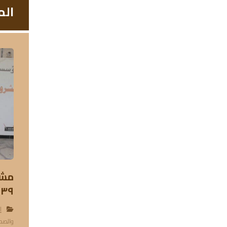
الم
مشر
١٤٣٩
إ
والصح