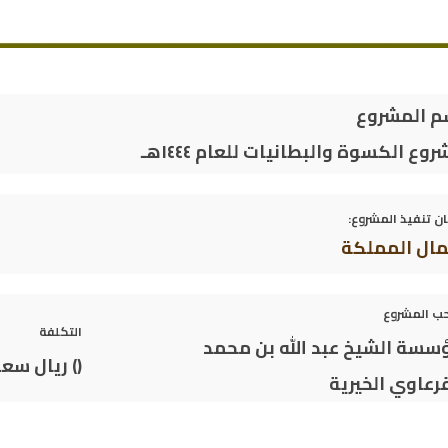
م المشروع
وع الكسوة والبطانيات للعام ١٤٤٤هـ
ن تنفيذ المشروع:
ال المملكة
ب المشروع
التكلفة
سسة الشيخ عبد الله بن محمد
(
)
ريال سع
قرعاوي الخيرية