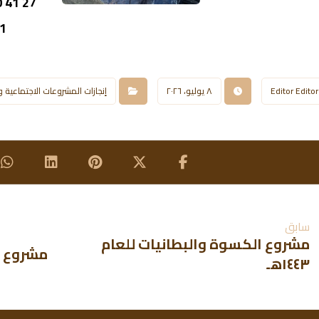
Editor Editor
٨ يوليو، ٢٠٢٦
إنجازات المشروعات الاجتماعية 
سابق
مشروع الكسوة والبطانيات للعام
مشروع الك
١٤٤٣هـ