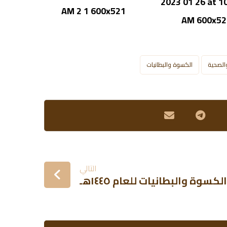
والصحية
الكسوة والبطانيات
التالي
سوة والبطانيات للعام ١٤٤٥هـ