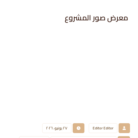
معرض صور المشروع​
Editor Editor
٢٧ يونيو، ٢٠٢٦