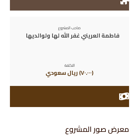
صاحب المشروع
فاطمة العريني غفر الله لها ولوالديها
التكلفة
(٧٠.٠٠٠) ريال سعودي
معرض صور المشروع​