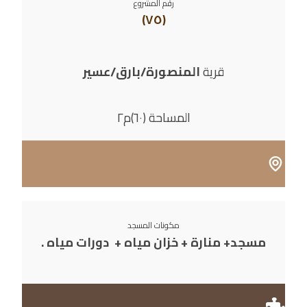
رقم المشروع
(٧٥)
قرية
المنصورة/بارق/عسير
المساحة (٦٠)م٢
مكونات المسجد
مسجد+ منارة + خزان مياه + دورات مياه .