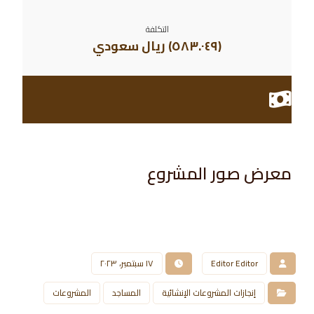
التكلفة
(
٥٨٣.٠٤٩
) ريال سعودي
معرض صور المشروع​
Editor Editor
١٧ سبتمبر، ٢٠٢٣
إنجازات المشروعات الإنشائية
المساجد
المشروعات