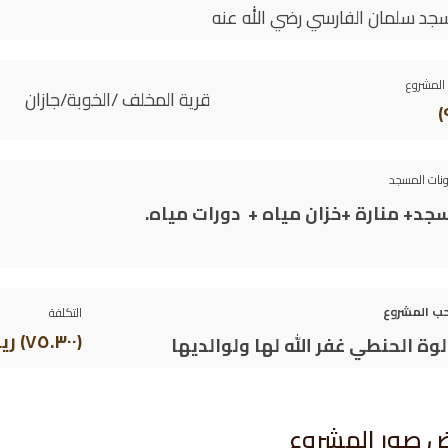
د سلمان الفارسي رضي الله عنه
المشروع
قرية المخلف /الخوبة/جازان
نات المسجد
جد+ منارة +خزان مياه + دورات مياه.
ب المشروع
التكلفة
(٧٥.٣٠٠) ريال سعودي
لوة الحنطي غفر الله لها ولوالديها
 صور المشروع​