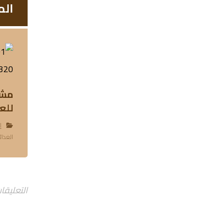
الم
مشر
للعام ٧
إ
الغذائ
التعليقا