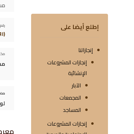
مسج
إطلع أيضا على
رقم 
(٩١)
إنجازاتنا
مكو
إنجازات المشروعات
مس
الإنشائية
الآبار
صاح
المجمعات
لو
المساجد
إنجازات المشروعات
معرض