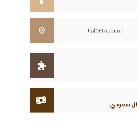
المساحة (٥٤)م٢