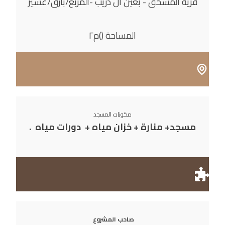
قرية المسحق - بعين آل دريب -المربع/بارق/عسير
المساحة ()م٢
مكونات المسجد
مسجد+ منارة + خزان مياه + دورات مياه .
صاحب المشروع