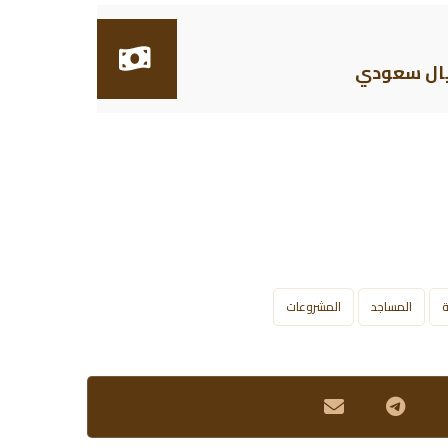
ة
المساجد
المشروعات