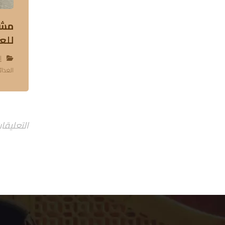
مشر
للعام ٧
إ
الغذائ
التعليقا