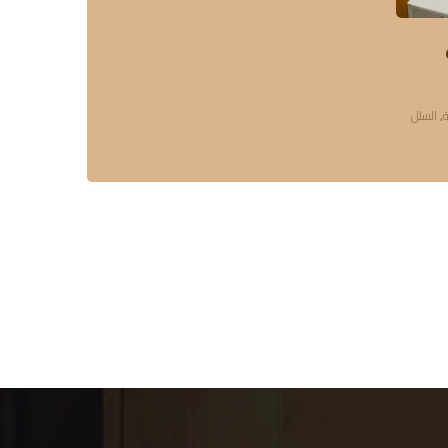
ة
,
السلل