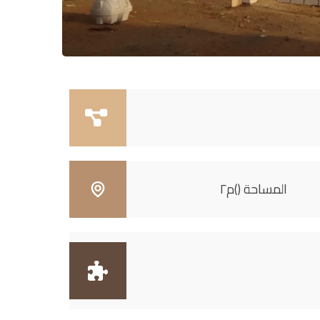
المساحة ()م٢