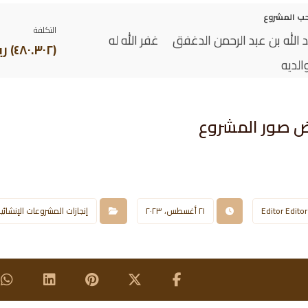
ب المشروع
التكلفة
 الله بن عبد الرحمن الدغفق غفر الله له
(٤٨٠.٣٠٢) ريال سعودي
الديه
 صور المشروع​
Editor Editor
٢١ أغسطس، ٢٠٢٣
إنجازات المشروعات الإنشائي