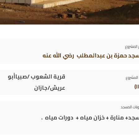
المشروع
جد
حمزة بن عبدالمطلب رضي الله عنه
قرية الشعوب /صبياأبو
المشروع
عريش/جازان
نات المسجد
جد+ منارة + خزان مياه + دورات مياه .