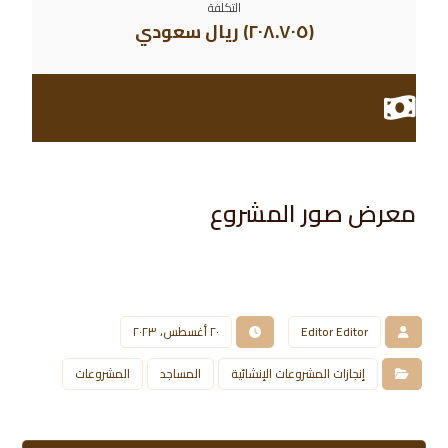
التكلفة
(٢٠٨.٧٠٥) ريال سعودي
معرض صور المشروع​
Editor Editor
٢٠ أغسطس، ٢٠٢٣
إنجازات المشروعات الإنشائية
المساجد
المشروعات