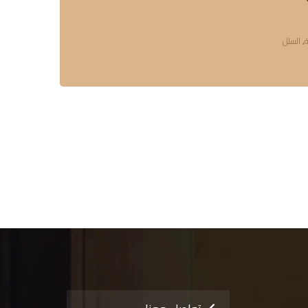
ة
,
السلل