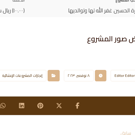
ب المشروع
التكلففة
ة الحسين غفر الله لها ولوالديها
(١٠٠.٠٠٠) ريال سعودي
 صور المشروع​
Editor Editor
٨ نوفمبر، ٢٠٢٣
إنجازات المشروعات الإنشائية
سابق