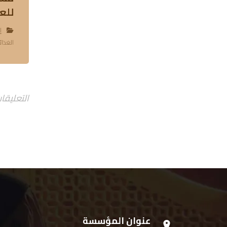
للعام ٧
إ
الغذائ
التعليقا
عنوان المؤسسة