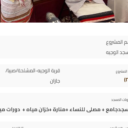
م المشروع
جد الوجيه
قرية الوجيه-المشلحة/صبيا/
المشروع
جازان
نات المسجد
جدجامع + مصلى للنساء +منارة +خزان مياه + دورات ميا