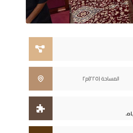
المساحة (٢٢٥)م٢
ه.