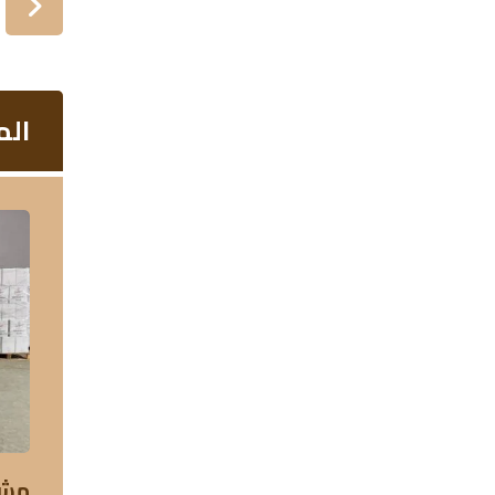
الم
مشر