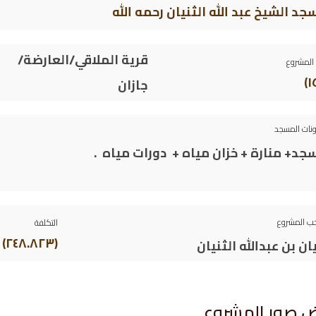
جد الشيخ عبد الله الثنيان
رحمه الله
قرية الملاقي/العارضة/
المشروع
جازان
نات المسجد
جد+ منارة + خزان مياه + دورات مياه .
ب المشروع
التكلفة
(٢٤٨.٨٢٣) ريال سعودي
يان بن عبدالله الثنيان
 صور المشروع​