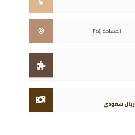
المساحة ()م٢