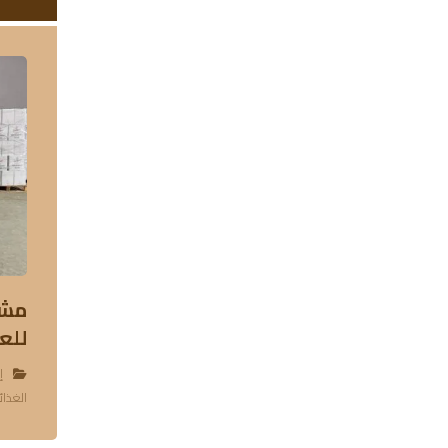
مشر
للعام ٧
إ
الغذائ