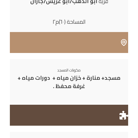
قرية
أبو الذهب/أبو عريش/جازان
المساحة (٦٠)م٢
مكونات المسجد
مسجد+ منارة + خزان مياه + دورات مياه +
غرفة محفظ .