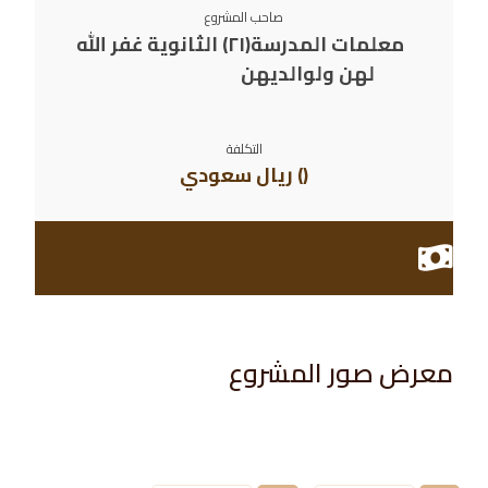
صاحب المشروع
معلمات المدرسة(٢١) الثانوية غفر الله
لهن ولوالديهن
التكلفة
() ريال سعودي
معرض صور المشروع​