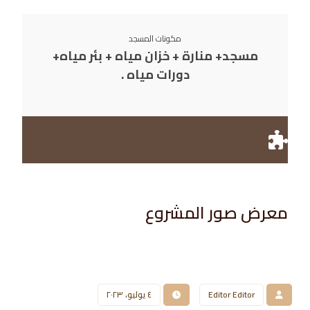
مكونات المسجد
مسجد+ منارة + خزان مياه + بئر مياه+
دورات مياه .
معرض صور المشروع​
Editor Editor
٤ يوليو، ٢٠٢٣