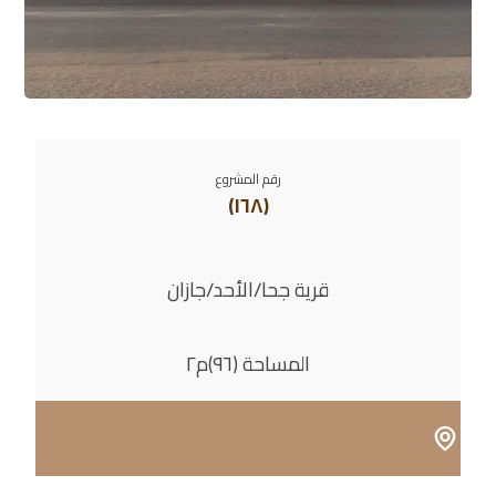
رقم المشروع
(١٦٨)
قرية جحا/الأحد/جازان
المساحة (٩٦)م٢