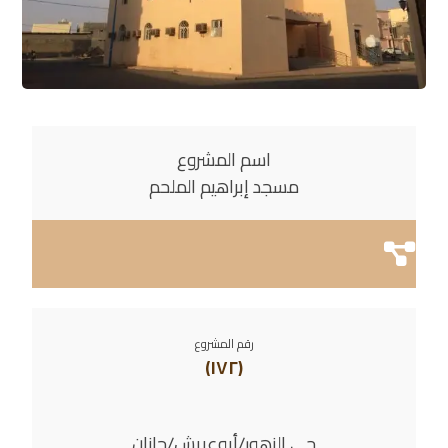
اسم المشروع
مسجد إبراهيم الملحم
رقم المشروع
(١٧٢)
حي الزهور/أبوعريش/جازان