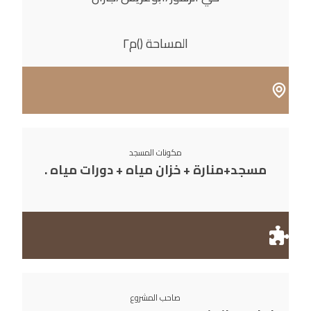
المساحة ()م٢
مكونات المسجد
مسجد+منارة + خزان مياه + دورات مياه .
صاحب المشروع