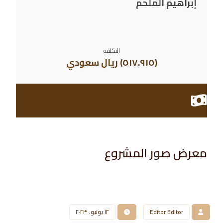
إبراهيم الملحم
التكلفة
(٥١٧.٩١٥) ريال سعودي
معرض صور المشروع​
Editor Editor
١٢ يونيو، ٢٠٢٣