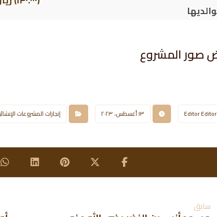
(١٣٠.٠٠٠) ريال سعودي
والديها
 صور المشروع​
Editor Editor
١٣ أغسطس، ٢٠٢٣
إنجازات المشروعات الإنشائي
سابق