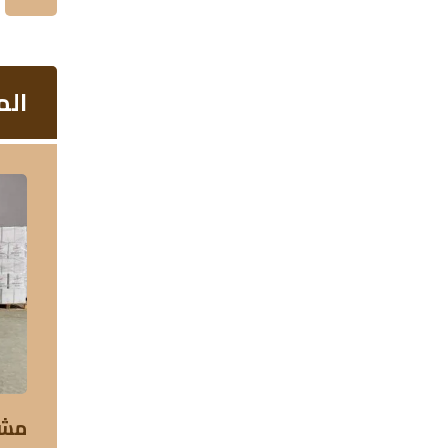
الم
مشر