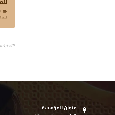
للعام ٧
إ
الغذائ
التعليقا
عنوان المؤسسة