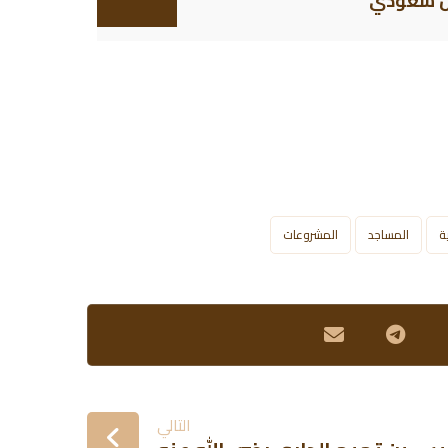
ة
المساجد
المشروعات
التالي