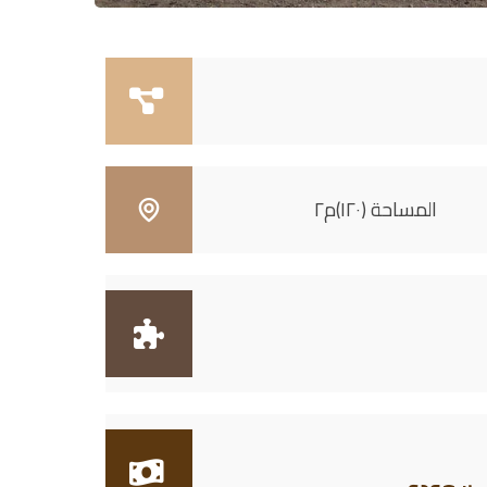
المساحة (١٢٠)م٢