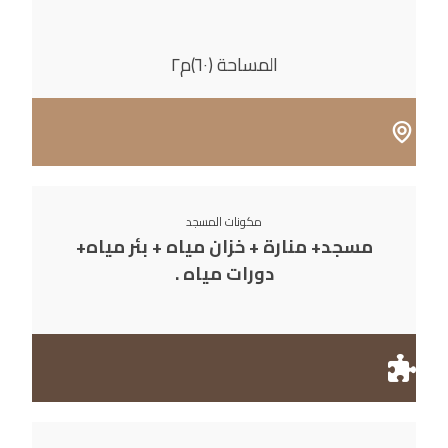
المساحة (٦٠)م٢
مكونات المسجد
مسجد+ منارة + خزان مياه + بئر مياه+
دورات مياه .