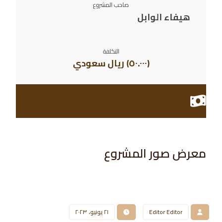
صاحب المشروع
هيفاء الوابل
التكلفة
(٥٠.٠٠٠) ريال سعودي
معرض صور المشروع​
Editor Editor
٢١ يونيو، ٢٠٢٣