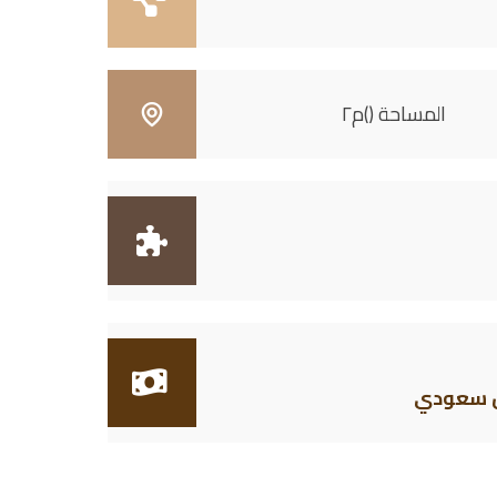
المساحة ()م٢