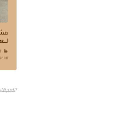
مشر
للعام ٧
إ
الغذائ
التعليقا