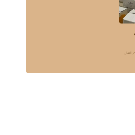
ة
,
السلل