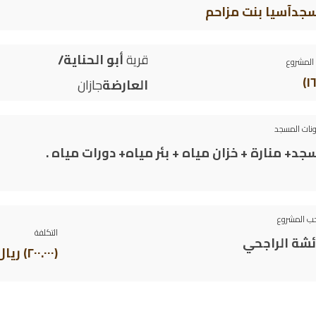
جدآسيا بنت مزاحم
قرية
أبو الحناية/
المشروع
العارضة
جازان
نات المسجد
د+ منارة + خزان مياه + بئر مياه+ دورات مياه .
ب المشروع
التكلفة
ائشة الراجحي
(٢٠٠.٠٠٠) ريال سعودي