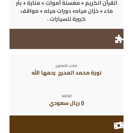
القرآن الكريم + مغسلة أموات + منارة + بئر
ماء + خزان مياه+ دورات مياه + مواقف
كبيرة للسيارات .
صاحب المشروع
نورة محمد المحرج رحمها الله
التكلفة
() ريال سعودي