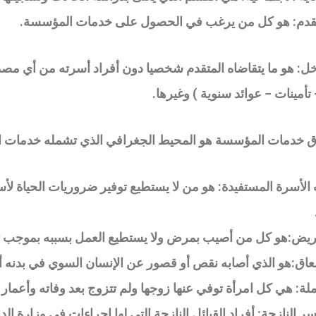
تقدم: هو كل من يرغب في الحصول على خدمات المؤسسة
.
خل: هو ما يتقاضاه المتقدم شخصيا دون أفراد أسرته من أي مصدر
أمينات − عوائد سنوية ) وغيرها
.
لأسرة المستفيدة: هو من لا يستطيع توفير ضروريات الحياة لأ
ريض:هو كل من أصيب بمرض ولا يستطيع العمل بسببه بموجب 
عاق:هو الذي أصابه نقص أو قصور عن الإنسان السوي في بدنه أ
ملة: هي كل امرأة توفي عنها زوجها ولم تتزوج بعد وفاته وأعمار أولادها
الأسر النازحة: أفراد القبائل النازحة التي لها إجراءات في وزارة ا