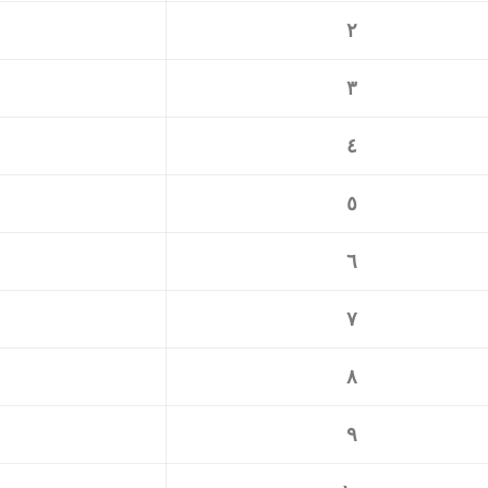
٢
٣
٤
٥
٦
٧
٨
٩