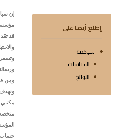
إن سيا
مؤسسة 
إطلع أيضا على
قد تقد
والاحتي
الحوكمة
وتسعى م
السياسات
ورسالته
اللوائح
ومن في
وتهدف ه
مكتبي 
متخصص،
المؤسس
حساب ا