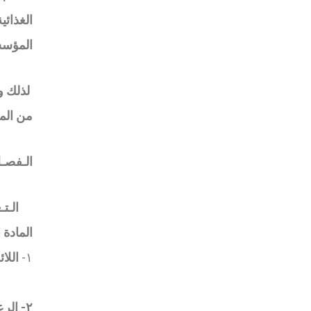
الغذائ
المؤس
لذلك و
من الم
الـفصـل
الـت
المادة 
١-
اللا
٢-
الرع