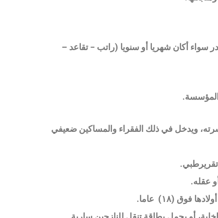
 سواء أكان شهريا أو سنويا (راتب − تقاعد –
.
سرته، ويدخل في ذلك الفقراء والمساكين ضعيفي
تقريرطبي
.
و عقله.
 فوق (١٨) عاما
.
لداخلية، أو يحمل بطاقة تنقل للنازحين سارية