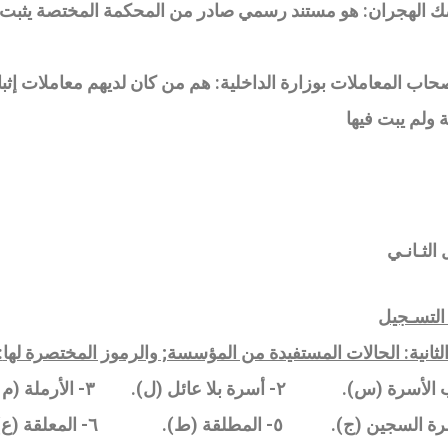
 الهجران: هو مستند رسمي صادر من المحكمة المختصة يثبت ه
حاب المعاملات بوزارة الداخلية: هم من كان لديهم معاملات إث
ة ولم يبت فيها
الثـانـي
 التسـجيل
الثانية: الحالات المستفيدة من المؤسسة; والرموز المختصرة لها
:
ة (س). ٢- أسرة بلا عائل (ل). ٣- الأرملة (م )
سجين (ج). ٥- المطلقة (ط). ٦- المعلقة (ع)