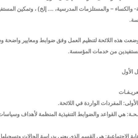
ية- والكساء – والمستلزمات المدرسية، …. إلخ) ، وتمكين المس
سة.
ضعت هذه اللائحة لتنظيم العمل وفق ضوابط ومعايير واضحة وس
ستفيدين من خدمات المؤسسة
.
 الأول
ـعريـفـات
الأولى: المفردات الواردة في اللائحة
.
ئـحـة: هي القواعد والضوابط التنفيذية المنظمة لأهداف وسياسا
اية الاجتماعية: هي القسم الذي يعنى بدراسة الحالات وتسجيلها و