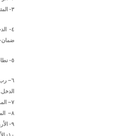
٣-
الم
٤-
الد
ضمان- ت
٥- نطاق خدمات المؤسسة هو المحيط الجغرافي الذي تشمله خدمات المؤسسة
٦
–
رب ا
الدخل
.
٧
–
الم
٨
–
الم
٩-
الأر
١٠- 