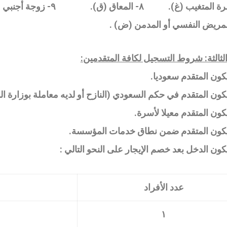
متغيب (غ). ٨- المعاق (ق). ٩- زوجة أجنبي (ز)
لمريض النفسي أو المدمن (ض) .
الثالثة: شروط التسجيل لكافة المتقدمين
:
.
.
يكون المتقدم ضمن نطاق خدمات المؤسسة
.
عدد الأفراد
١