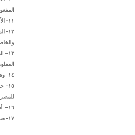
المفعو
١١-
الأب
١٢- 
والخاص
١٣
–
ال
المعلو
١٤- وشروطه السكن والدخل وعدد الأفراد.
١٥- 
للمصرو
١٦
–
أس
١٧- صك الإعالة: هو مستند رسمي صادر من المحكمة المختصة يثبت إعالة المعيل لمن يعولهم.