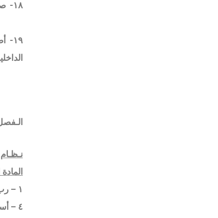
١٨-
صك
١٩-
أص
الداخلي
الـفصل 
نـظـام
المادة 
١
– رب الأسر
٤
– أسرة ال