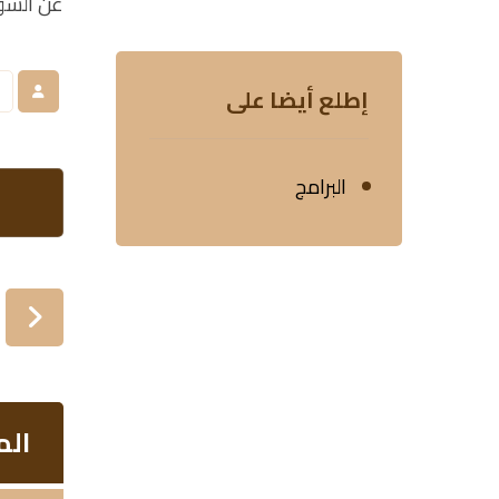
عن السؤال
إطلع أيضا على
البرامج
الم