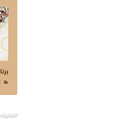
برن
ا
التعليقا