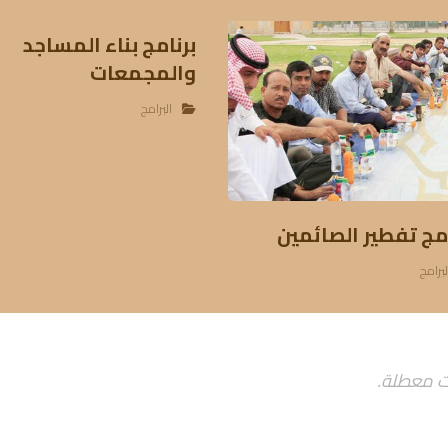
برنامج بناء المساجد
والمجمعات
البرامج
امج تفطير الصائمين
لبرامج
ت معطلة.