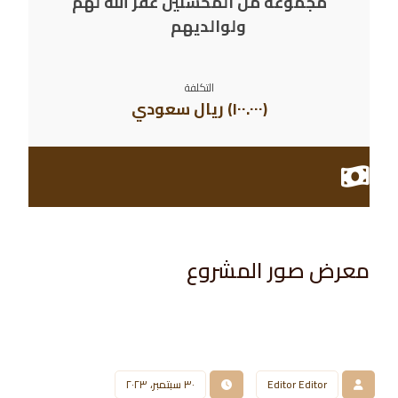
مجموعة من المحسنين غفر الله لهم
ولوالديهم
التكلفة
(١٠٠.٠٠٠) ريال سعودي
معرض صور المشروع​
Editor Editor
٣٠ سبتمبر، ٢٠٢٣