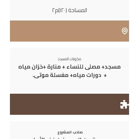
المساحة (١٢٠)م٢
مكونات المسجد
مسجد+ مصلى للنساء + منارة +خزان مياه
+ دورات مياه+ مغسلة موتى.
صاحب المشروع