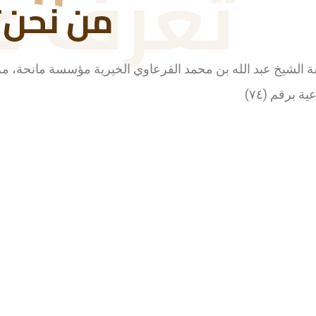
تعرف عل
من نحن؟
الشيخ عبد الله بن محمد القرعاوي الخيرية مؤسسة مانحة، مرخ
ية برقم (٧٤)